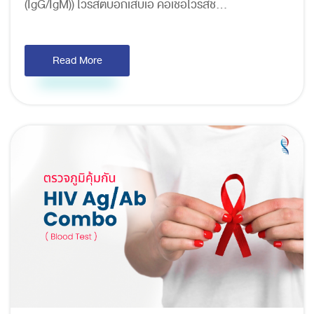
(IgG/IgM)) ไวรัสตับอักเสบเอ คือเชื้อไวรัสช...
Read More